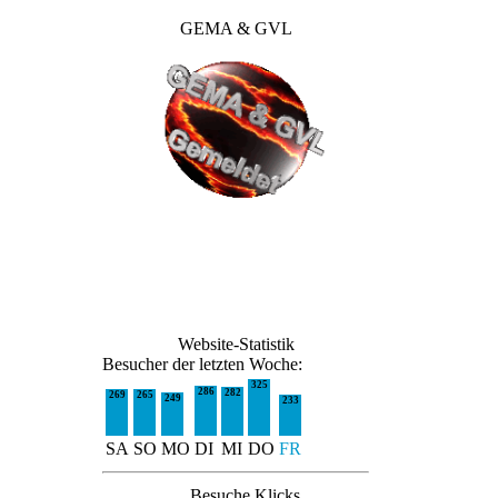
GEMA & GVL
Website-Statistik
Besucher der letzten Woche:
325
286
282
269
265
249
233
SA
SO
MO
DI
MI
DO
FR
Besuche
Klicks